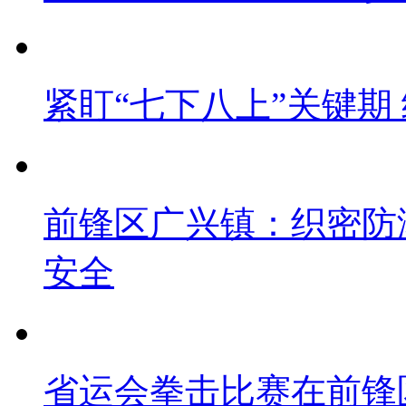
紧盯“七下八上”关键期
前锋区广兴镇：织密防
安全
省运会拳击比赛在前锋