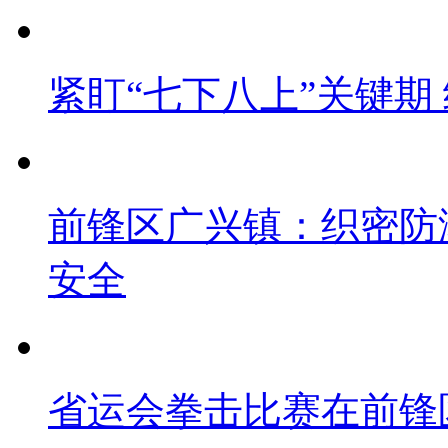
紧盯“七下八上”关键期
前锋区广兴镇：织密防
安全
省运会拳击比赛在前锋