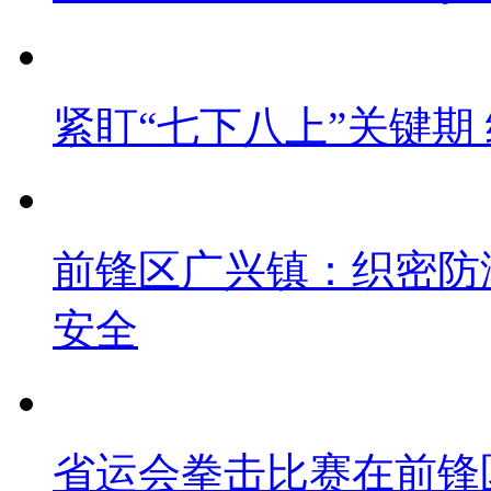
紧盯“七下八上”关键期
前锋区广兴镇：织密防
安全
省运会拳击比赛在前锋