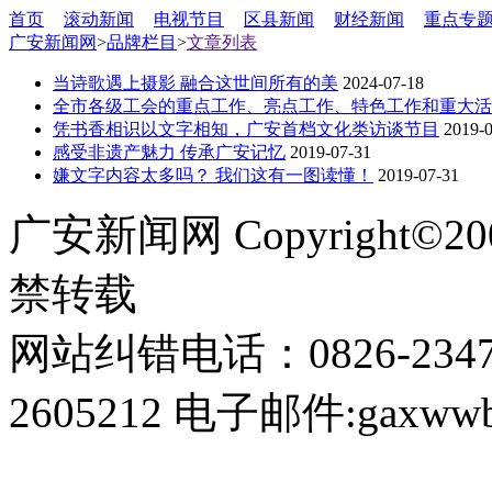
首页
滚动新闻
电视节目
区县新闻
财经新闻
重点专
广安新闻网
>
品牌栏目
>
文章列表
当诗歌遇上摄影 融合这世间所有的美
2024-07-18
全市各级工会的重点工作、亮点工作、特色工作和重大活
凭书香相识以文字相知，广安首档文化类访谈节目
2019-
感受非遗产魅力 传承广安记忆
2019-07-31
嫌文字内容太多吗？ 我们这有一图读懂！
2019-07-31
广安新闻网 Copyright©
禁转载
网站纠错电话：0826-234
2605212 电子邮件:gaxwwb