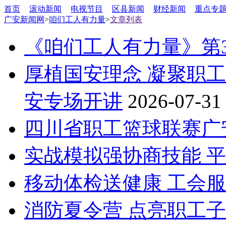
首页
滚动新闻
电视节目
区县新闻
财经新闻
重点专
广安新闻网
>
咱们工人有力量
>
文章列表
《咱们工人有力量》第3
厚植国安理念 凝聚职工
安专场开讲
2026-07-31
四川省职工篮球联赛广
实战模拟强协商技能 
移动体检送健康 工会
消防夏令营 点亮职工