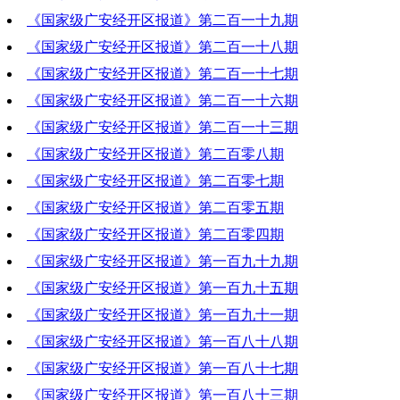
《国家级广安经开区报道》第二百一十九期
《国家级广安经开区报道》第二百一十八期
《国家级广安经开区报道》第二百一十七期
《国家级广安经开区报道》第二百一十六期
《国家级广安经开区报道》第二百一十三期
《国家级广安经开区报道》第二百零八期
《国家级广安经开区报道》第二百零七期
《国家级广安经开区报道》第二百零五期
《国家级广安经开区报道》第二百零四期
《国家级广安经开区报道》第一百九十九期
《国家级广安经开区报道》第一百九十五期
《国家级广安经开区报道》第一百九十一期
《国家级广安经开区报道》第一百八十八期
《国家级广安经开区报道》第一百八十七期
《国家级广安经开区报道》第一百八十三期