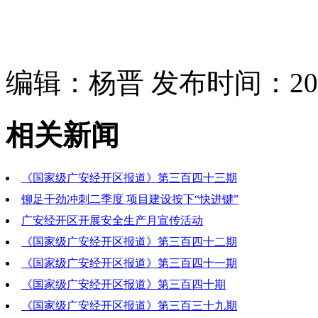
编辑：杨晋 发布时间：2026
相关新闻
《国家级广安经开区报道》第三百四十三期
铆足干劲冲刺二季度 项目建设按下“快进键”
广安经开区开展安全生产月宣传活动
《国家级广安经开区报道》第三百四十二期
《国家级广安经开区报道》第三百四十一期
《国家级广安经开区报道》第三百四十期
《国家级广安经开区报道》第三百三十九期