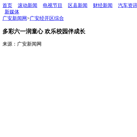
首页
滚动新闻
电视节目
区县新闻
财经新闻
汽车资
新媒体
广安新闻网
>
广安经开区综合
多彩六一润童心 欢乐校园伴成长
来源：广安新闻网