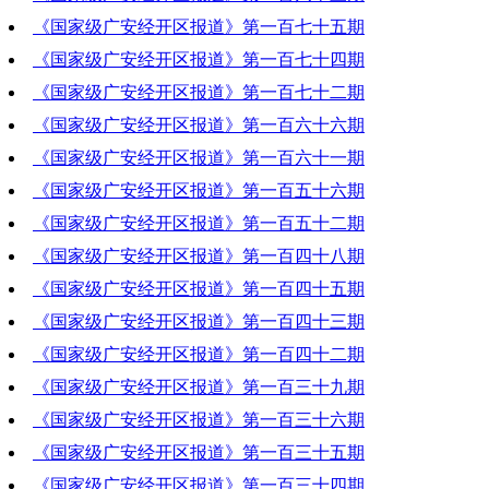
《国家级广安经开区报道》第一百七十五期
《国家级广安经开区报道》第一百七十四期
《国家级广安经开区报道》第一百七十二期
《国家级广安经开区报道》第一百六十六期
《国家级广安经开区报道》第一百六十一期
《国家级广安经开区报道》第一百五十六期
《国家级广安经开区报道》第一百五十二期
《国家级广安经开区报道》第一百四十八期
《国家级广安经开区报道》第一百四十五期
《国家级广安经开区报道》第一百四十三期
《国家级广安经开区报道》第一百四十二期
《国家级广安经开区报道》第一百三十九期
《国家级广安经开区报道》第一百三十六期
《国家级广安经开区报道》第一百三十五期
《国家级广安经开区报道》第一百三十四期