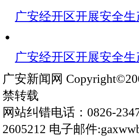
广安经开区开展安全生
广安经开区开展安全生
广安新闻网 Copyright©
禁转载
网站纠错电话：0826-234
2605212 电子邮件:gaxwwb