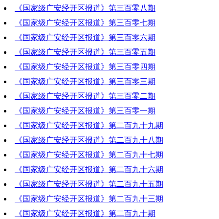
《国家级广安经开区报道》第三百零八期
《国家级广安经开区报道》第三百零七期
《国家级广安经开区报道》第三百零六期
《国家级广安经开区报道》第三百零五期
《国家级广安经开区报道》第三百零四期
《国家级广安经开区报道》第三百零三期
《国家级广安经开区报道》第三百零二期
《国家级广安经开区报道》第三百零一期
《国家级广安经开区报道》第二百九十九期
《国家级广安经开区报道》第二百九十八期
《国家级广安经开区报道》第二百九十七期
《国家级广安经开区报道》第二百九十六期
《国家级广安经开区报道》第二百九十五期
《国家级广安经开区报道》第二百九十三期
《国家级广安经开区报道》第二百九十期