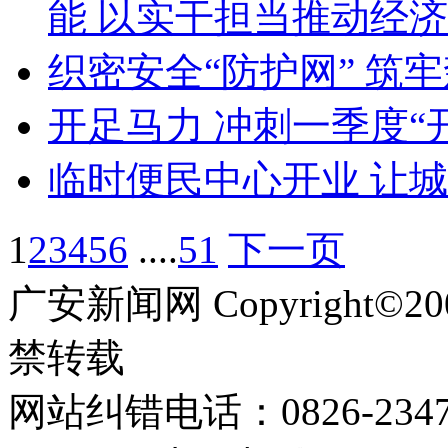
能 以实干担当推动经
织密安全“防护网” 筑牢
开足马力 冲刺一季度“
临时便民中心开业 让
1
2
3
4
5
6
....
51
下一页
广安新闻网 Copyright©
禁转载
网站纠错电话：0826-234