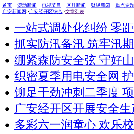
首页
滚动新闻
电视节目
区县新闻
财经新闻
重点专
广安新闻网
>
广安经开区综合
>
文章列表
一站式调处化纠纷 零
抓实防汛备汛 筑牢汛
绷紧森防安全弦 守好
织密夏季用电安全网 
铆足干劲冲刺二季度 项
广安经开区开展安全生
多彩六一润童心 欢乐