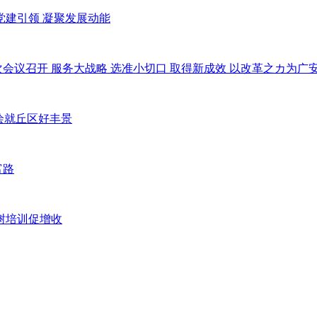
化党建引领 凝聚发展动能
九次会议召开 服务大战略 选准小切口 取得新成效 以改革之カ为
”绘就丘区好丰景
富路
果树培训促增收