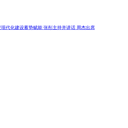
广安现代化建设蓄势赋能 张彤主持并讲话 周杰出席