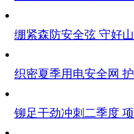
绷紧森防安全弦 守好
织密夏季用电安全网 
铆足干劲冲刺二季度 项