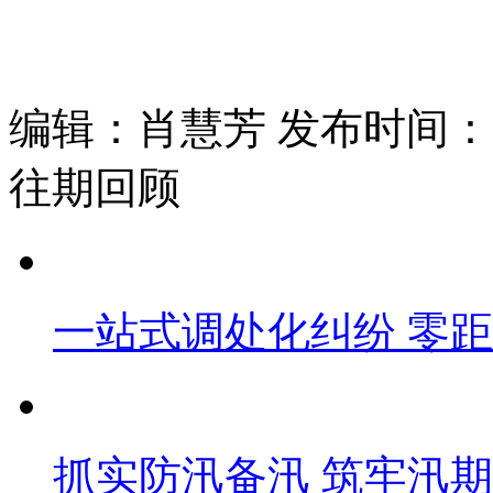
编辑：肖慧芳 发布时间：202
往期回顾
一站式调处化纠纷 零
抓实防汛备汛 筑牢汛