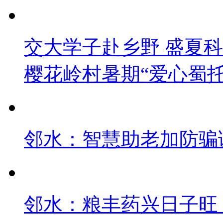
交大学子赴乡野 盛夏
樱花岭村暑期“爱心蜀
邻水：智慧助老加防骗课
邻水：粮丰药兴日子旺