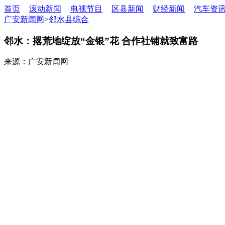
首页
滚动新闻
电视节目
区县新闻
财经新闻
汽车资
广安新闻网
>
邻水县综合
邻水：撂荒地绽放“金银”花 合作社铺就致富路
来源：广安新闻网