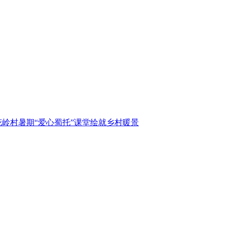
岭村暑期“爱心蜀托”课堂绘就乡村暖景