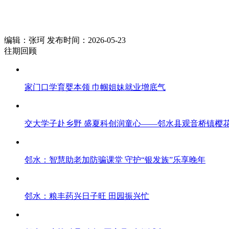
编辑：张珂 发布时间：2026-05-23
往期回顾
家门口学育婴本领 巾帼姐妹就业增底气
交大学子赴乡野 盛夏科创润童心——邻水县观音桥镇樱花
邻水：智慧助老加防骗课堂 守护“银发族”乐享晚年
邻水：粮丰药兴日子旺 田园振兴忙