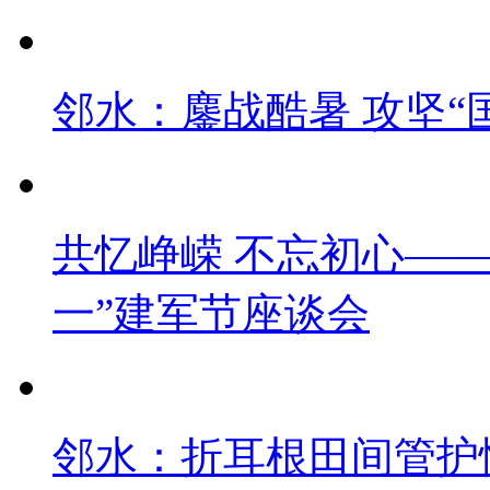
邻水：鏖战酷暑 攻坚“
共忆峥嵘 不忘初心——
一”建军节座谈会
邻水：折耳根田间管护忙