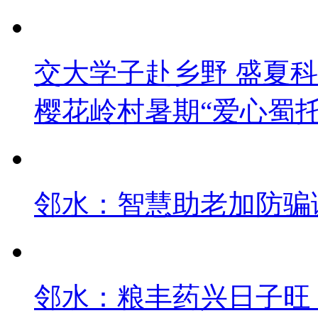
交大学子赴乡野 盛夏
樱花岭村暑期“爱心蜀
邻水：智慧助老加防骗课
邻水：粮丰药兴日子旺