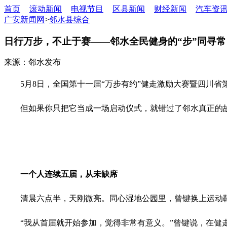
首页
滚动新闻
电视节目
区县新闻
财经新闻
汽车资
广安新闻网
>
邻水县综合
日行万步，不止于赛——邻水全民健身的“步”同寻常
来源：邻水发布
5月8日，全国第十一届“万步有约”健走激励大赛暨四川省
但如果你只把它当成一场启动仪式，就错过了邻水真正的
一个人连续五届，从未缺席
清晨六点半，天刚微亮。同心湿地公园里，曾键换上运动鞋
“我从首届就开始参加，觉得非常有意义。”曾键说，在健