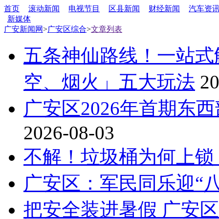
首页
滚动新闻
电视节目
区县新闻
财经新闻
汽车资
新媒体
广安新闻网
>
广安区综合
>
文章列表
五条神仙路线！一站式
空、烟火」五大玩法
20
广安区2026年首期东
2026-08-03
不解！垃圾桶为何上锁
广安区：军民同乐迎“八
把安全装进暑假 广安