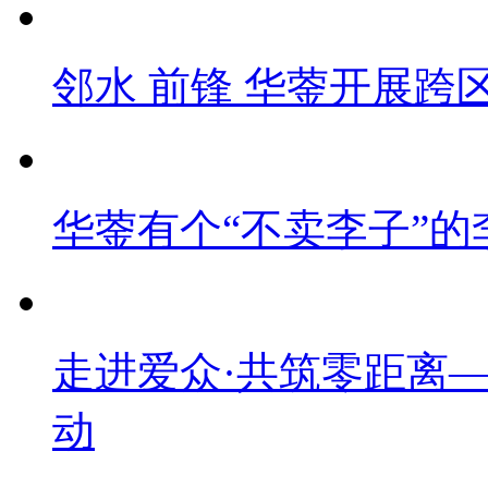
邻水 前锋 华蓥开展跨
华蓥有个“不卖李子”的
走进爱众·共筑零距离
动