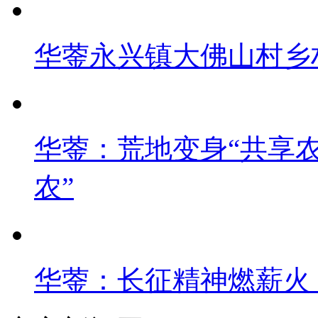
华蓥永兴镇大佛山村乡
华蓥：荒地变身“共享农
农”
华蓥：长征精神燃薪火