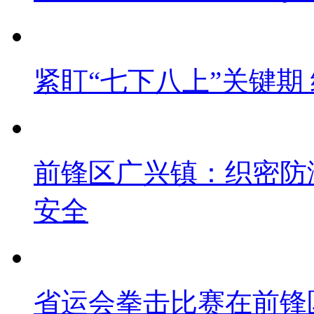
紧盯“七下八上”关键期
前锋区广兴镇：织密防
安全
省运会拳击比赛在前锋