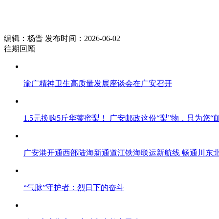
编辑：杨晋 发布时间：2026-06-02
往期回顾
渝广精神卫生高质量发展座谈会在广安召开
1.5元换购5斤华蓥蜜梨！ 广安邮政这份“梨”物，只为您“
广安港开通西部陆海新通道江铁海联运新航线 畅通川东
“气脉”守护者：烈日下的奋斗