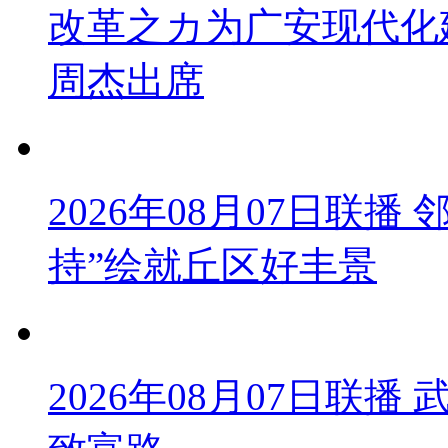
改革之カ为广安现代化
周杰出席
2026年08月07日联
持”绘就丘区好丰景
2026年08月07日联