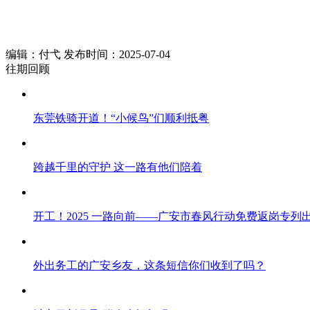
编辑：付弋 发布时间：2025-07-04
往期回顾
东莞铁骑开道！“小候鸟”们顺利抵粤
跨越千里的守护 这一路有他们陪着
开工！2025 一路向前——广安市春风行动免费返岗专列
外出务工的广安乡友，这条短信你们收到了吗？