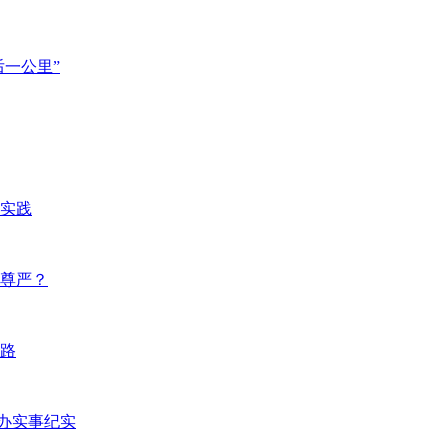
后一公里”
实践
尊严？
路
民办实事纪实