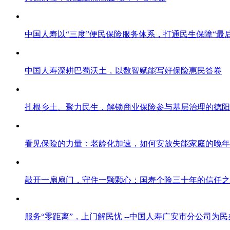
中国人寿以“三度”便民保险服务体系，打通民生保障“最
中国人寿深耕巴蜀沃土，以数智赋能写好保险惠民答卷
扎根乡土、聚力民生，解锁商业保险参与基层治理的德阳
看见保险的力量：老龄化加速，如何安放失能家庭的晚年
敲开一扇扇门，守住一颗颗心：国寿个险三十年的信任之
服务“零距离”，上门解民忧 --中国人寿广安市分公司为