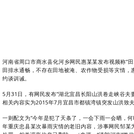
河南省周口市商水县化河乡网民惠某某发布视频称“
田排水通畅，不存在田地被淹、农作物受损等灾情，
约谈训诫。
5月31日，有网民发布“湖北宜昌长阳山洪卷走峡谷
相关内容实为2015年7月宜昌市都镇湾镇突发山洪
一则配文为“今年是犯了天条了，一会下雨一会晒，何
年重庆忠县某次暴雨灾情的老旧内容，涉事网民邹某