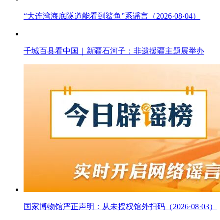
“大连湾海底隧道能看到鲨鱼”系谣言（2026·08·04）
千城百县看中国｜新疆石河子：非遗援疆主题展举办
国家博物馆严正声明：从未授权馆外扫码（2026·08·03）